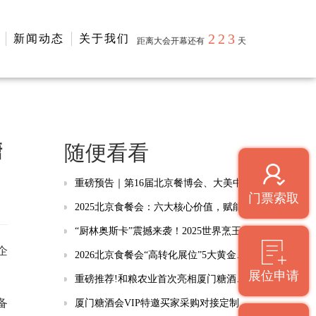
223
新闻动态
关于我们
距离大会开幕还有
天
糖
随便看看
重磅预告｜第16届北京餐博会、大美中国・第三届国际烹饪艺术技能大赛新闻发布会即将启幕！
门票索取
2025北京食餐会：六大核心价值，赋能行业新引擎！
“厨林奥斯卡”震撼来袭！2025世界烹王盛典开启美食巅峰之旅！
企
2026北京食餐会“高转化展位”5大黄金秘籍，3天锁定全年供应链商机
展位申请
重磅推荐!和粮农业首次亮相厦门糖酒会，加速黑土优品走向全球!
备
厦门糖酒会VIP特邀买家采购对接定制服务——专享食宿行福利津贴