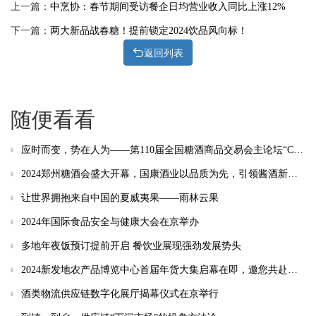
上一篇：
中烹协：春节期间受访餐企日均营业收入同比上涨12%
下一篇：
两大新品战春糖！提前锁定2024饮品风向标！
返回列表
随便看看
应时而变，势在人为——第110届全国糖酒商品交易会主论坛“CFDF食饮产业发展大会”成功召开
2024郑州糖酒会盛大开幕，国康酒业以品质为先，引领酱酒新风潮
让世界拥抱来自中国的夏威夷果——雨林云果
2024年国际食品安全与健康大会在京举办
多地年夜饭预订提前开启 餐饮业展现强劲发展势头
2024新发地农产品博览中心首届年货大集启幕在即，邀您共赴盛宴
酒类物流供应链数字化展厅揭幕仪式在京举行