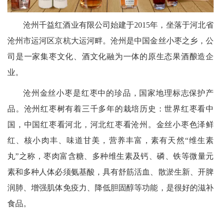
沧州千益红酒业有限公司始建于2015年，坐落于河北省
沧州市运河区京杭大运河畔。沧州是中国金丝小枣之乡，公
司是一家集枣文化、酒文化融为一体的原生态果酒酿造企
业。
沧州金丝小枣是红枣中的珍品，国家地理标志保护产
品。沧州红枣树有着三千多年的栽培历史：世界红枣看中
国，中国红枣看河北，河北红枣看沧州。金丝小枣色泽鲜
红、核小肉丰、味道甘美，营养丰富，素有天然“维生素
丸”之称，枣肉富含糖、多种维生素及钙、磷、铁等微量元
素和多种人体必须氨基酸，具有舒筋活血、散淤生新、开脾
润肺、增强肌体免疫力、降低胆固醇等功能，是很好的滋补
食品。