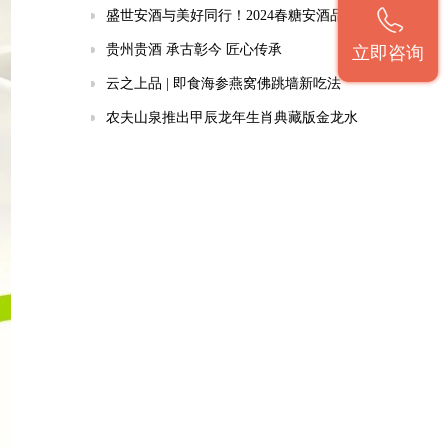
盛世安酒与美好同行！2024春糖安酒品牌再升级
贵州贵酒 承古彰今 匠心传承
立即咨询
云之上品 | 即食海参燕窝佛跳墙新吃法
农夫山泉推出甲辰龙年生肖典藏版金龙水