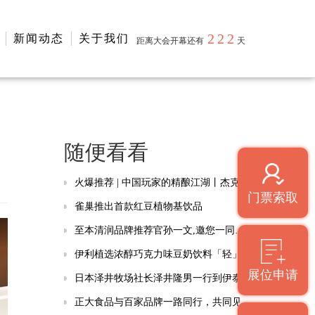
222
新闻动态
关于我们
距离大会开幕还有
天
随便看看
火爆推荐 | 中国玩家的精酿江湖丨杰克熊猫精酿啤酒，邀你入局！
门票索取
雀巢推出首款红豆植物基饮品
至本清润品牌推荐官孙一文,邀您一同感受经典滋味,记忆中的味道
伊利植选浓醇巧克力味豆奶饮料「轻」磅上市啦！
展位申请
日本泽井牧场社长泽井隆男一行到伊泰集团考察交流
正大食品与百家品牌一路同行，共同见证百年品质