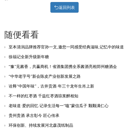
返回列表
随便看看
至本清润品牌推荐官孙一文,邀您一同感受经典滋味,记忆中的味道
徐福记全新升级新年糖
“豫”见酱香，共赢商机！省酒集团携全系酱酒亮相郑州糖酒会
“中华老字号”新会陈皮产业创新发展之路
诠释“中国年味”，古井贡酒·年三十龙年生肖上新
不一样的红枣酒 千益红枣酒琼浆醉相知
老味道·爱的回忆 记录生活每一“嗑”蒙信瓜子 颗颗满仁心
贵州贵酒 承古彰今 匠心传承
环保创新、持续发展河北森茂纸制品