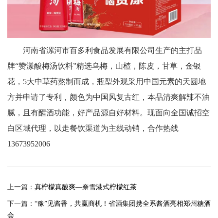
河南省漯河市百多利食品发展有限公司生产的主打品
牌“赞漾酸梅汤饮料”精选乌梅，山楂，陈皮，甘草，金银
花，5大中草药熬制而成，瓶型外观采用中国元素的天圆地
方并申请了专利，颜色为中国风复古红，本品清爽解辣不油
腻，且有醒酒功能，好产品源自好材料。现面向全国诚招空
白区域代理，以走餐饮渠道为主线动销，合作热线
13673952006
上一篇：
真柠檬真酸爽—奈雪港式柠檬红茶
下一篇：
“豫”见酱香，共赢商机！省酒集团携全系酱酒亮相郑州糖酒
会