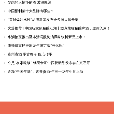
梦想的人情怀的酒 波波匠酒
中国预制菜十大品牌有哪些？
“首鲜爆汁水饺”品牌新闻发布会各届大咖云集
火爆推荐 | 中国玩家的精酿江湖丨杰克熊猫精酿啤酒，邀你入局！
华润怡宝推出至本清润酸梅汤风味饮料新品上市！
康师傅重磅推出龙年限定版“开运瓶”
贵州贵酒 承古彰今 匠心传承
立足“在家吃饭” 锅圈食汇中西餐新品发布会在京召开
诠释“中国年味”，古井贡酒·年三十龙年生肖上新