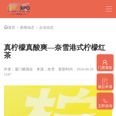
首页
新闻动态
企业动态
真柠檬真酸爽—奈雪港式柠檬红
茶
门票索取
作者：厦门糖酒会
来源：奈雪
更新时间：2024-04-16
点击数：
1247
展位申请
立即咨询