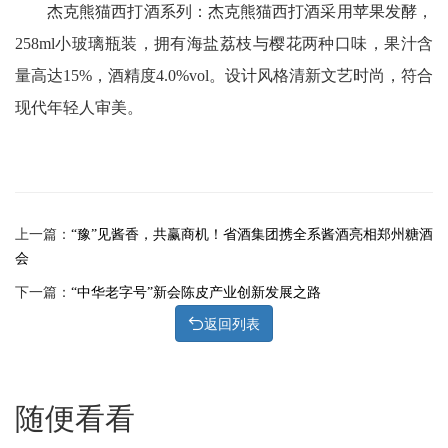
杰克熊猫西打酒系列：杰克熊猫西打酒采用苹果发酵，
258ml小玻璃瓶装，拥有海盐荔枝与樱花两种口味，果汁含
量高达15%，酒精度4.0%vol。设计风格清新文艺时尚，符合
现代年轻人审美。
上一篇：
“豫”见酱香，共赢商机！省酒集团携全系酱酒亮相郑州糖酒
会
下一篇：
“中华老字号”新会陈皮产业创新发展之路
返回列表
随便看看