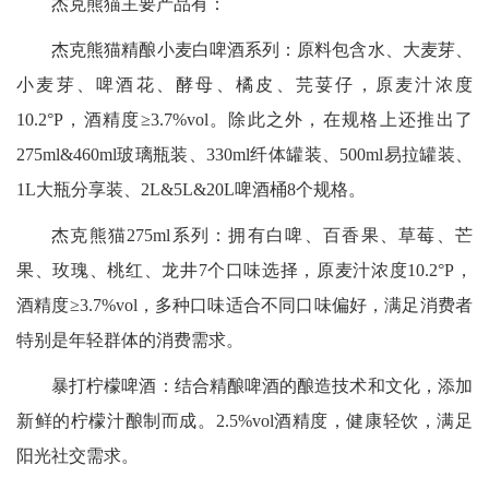
杰克熊猫主要产品有：
杰克熊猫精酿小麦白啤酒系列：原料包含水、大麦芽、
小麦芽、啤酒花、酵母、橘皮、芫荽仔，原麦汁浓度
10.2°P，酒精度≥3.7%vol。除此之外，在规格上还推出了
275ml&460ml玻璃瓶装、330ml纤体罐装、500ml易拉罐装、
1L大瓶分享装、2L&5L&20L啤酒桶8个规格。
杰克熊猫275ml系列：拥有白啤、百香果、草莓、芒
果、玫瑰、桃红、龙井7个口味选择，原麦汁浓度10.2°P，
酒精度≥3.7%vol，多种口味适合不同口味偏好，满足消费者
特别是年轻群体的消费需求。
暴打柠檬啤酒：结合精酿啤酒的酿造技术和文化，添加
新鲜的柠檬汁酿制而成。2.5%vol酒精度，健康轻饮，满足
阳光社交需求。