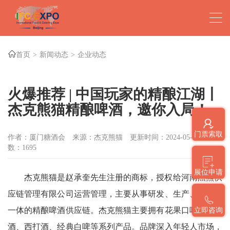
首页
新闻动态
企业动态
火爆推荐 | 中国玩家的精酿江湖丨
杰克熊猫精酿啤酒，邀你入局！
门票索取
作者：厦门糖酒会
来源：杰克熊猫
更新时间：2024-05-04
点击
数：
1695
展位申请
杰克熊猫是赵承奎先生注册的商标，授权给河南杰熊供
应链管理有限公司运营管理，主要从事研发、生产、销售于
一体的精酿啤酒供应链。杰克熊猫主要拥有花果口味精酿啤
立即咨询
酒、西打酒、经典白啤等系列产品。品牌深入年轻人市场，