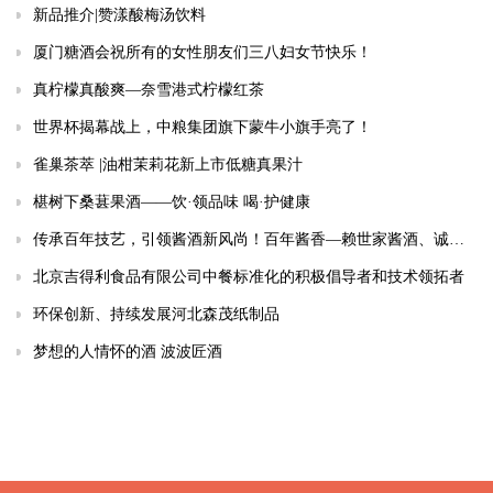
新品推介|赞漾酸梅汤饮料
厦门糖酒会祝所有的女性朋友们三八妇女节快乐！
真柠檬真酸爽—奈雪港式柠檬红茶
世界杯揭幕战上，中粮集团旗下蒙牛小旗手亮了！
雀巢茶萃 |油柑茉莉花新上市低糖真果汁
椹树下桑葚果酒——饮·领品味 喝·护健康
传承百年技艺，引领酱酒新风尚！百年酱香—赖世家酱酒、诚邀共鉴、品鉴合作！
北京吉得利食品有限公司中餐标准化的积极倡导者和技术领拓者
环保创新、持续发展河北森茂纸制品
梦想的人情怀的酒 波波匠酒