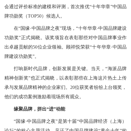
会通过评价标准的建模和评测，首次推优“十年华章”中国品
牌功勋奖（TOP50）候选人。
在“国缘·中国品牌之夜”现场，“十年华章·中国品牌建设
功勋奖”正式揭晓。该奖项旨在表彰那些对中国品牌事业作
出卓越贡献的50位企业领袖。顾祥悦荣获“十年华章·中国品
牌建设功勋奖”。
打响新时代品牌，创新发展是关键。当天，“海派品牌
精神创新奖”也正式揭晓，以表彰那些在上海这片热土上传
承与发展品牌精神的企业家们。20位获奖者纷纷上台领奖，
他们的成功案例激励着现场所有观众。
缘聚品牌，拼出“进”动能
“国缘·中国品牌之夜”是第十届“中国品牌经济（上海）
论坛”的核心主题活动，见证了中国品牌建设“黄金十年”的