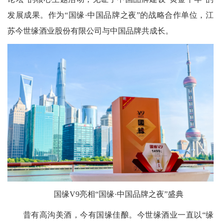
发展成果。作为“国缘·中国品牌之夜”的战略合作单位，江
苏今世缘酒业股份有限公司与中国品牌共成长。
国缘V9亮相“国缘·中国品牌之夜”盛典
昔有高沟美酒，今有国缘佳酿。今世缘酒业一直以“缘