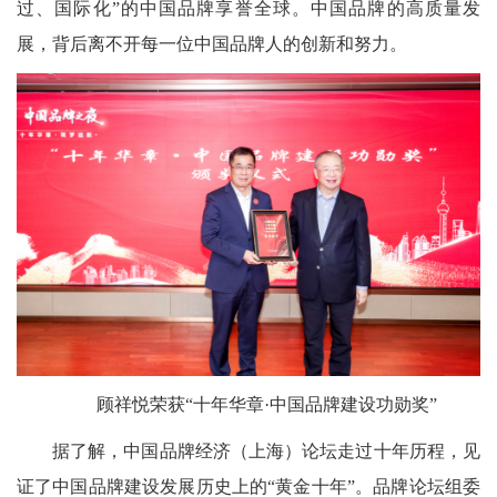
过、国际化”的中国品牌享誉全球。中国品牌的高质量发
展，背后离不开每一位中国品牌人的创新和努力。
顾祥悦荣获“十年华章·中国品牌建设功勋奖”
据了解，中国品牌经济（上海）论坛走过十年历程，见
证了中国品牌建设发展历史上的“黄金十年”。品牌论坛组委