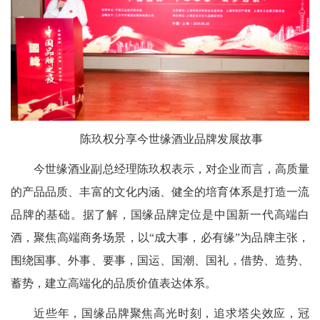
陈玖权分享今世缘酒业品牌发展故事
今世缘酒业副总经理陈玖权表示，对企业而言，高质量
的产品品质、丰富的文化内涵、健全的培育体系是打造一流
品牌的基础。据了解，国缘品牌定位是中国新一代高端白
酒，聚焦高端商务场景，以“成大事，必有缘”为品牌主张，
围绕国事、外事、要事，国运、国潮、国礼，借势、造势、
蓄势，建立高端化的品质价值表达体系。
近些年，国缘品牌聚焦高光时刻，追求塔尖效应，冠