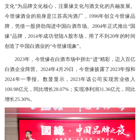
文化”为品牌文化核心，注重缘文化与酒文化的共融发展。
今世缘酒业的前身是江苏高沟酒厂，1996年创立今世缘品
牌，凭借一股拼劲闯进中国白酒市场。2004年正式推出“国
缘”品牌，2014年成功登陆A股市场，用了不到20年的时间
创造了中国白酒业的“今世缘现象”。
2023年，今世缘在白酒市场中拼出“进”精彩，迈入百亿
白酒企业阵营。2024年4月29日，今世缘披露了2023年报和
2024年一季报。数显显示，2023年该公司实现营业收入
100.98亿元，同比增长28.07%；实现净利润31.36亿元，同比
增长25.30%。