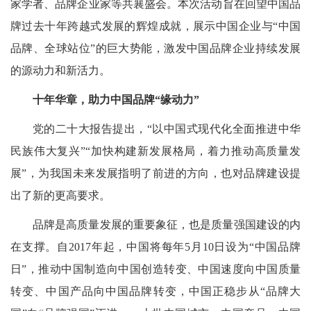
家学者、品牌企业家等共襄盛会。本次活动旨在回望中国品
牌过去十年跨越式发展的辉煌成就，展示中国企业与“中国
品牌、全球站位”的巨大势能，激发中国品牌企业持续发展
的源动力和新活力。
十年华章，助力中国品牌“缘动力”
党的二十大报告提出，“以中国式现代化全面推进中华
民族伟大复兴”“加快构建新发展格局，着力推动高质量发
展”，为我国未来发展指明了前进的方向，也对品牌建设提
出了新的更高要求。
品牌是高质量发展的重要象征，也是质量强国建设的内
在支撑。自2017年起，中国将每年5月10日设为“中国品牌
日”，推动中国制造向中国创造转变、中国速度向中国质量
转变、中国产品向中国品牌转变，中国正稳步从“品牌大