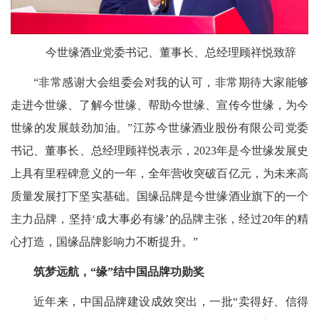
今世缘酒业党委书记、董事长、总经理顾祥悦致辞
“非常感谢大会组委会对我的认可，非常期待大家能够
走进今世缘、了解今世缘、帮助今世缘、宣传今世缘，为今
世缘的发展鼓劲加油。”江苏今世缘酒业股份有限公司党委
书记、董事长、总经理顾祥悦表示，2023年是今世缘发展史
上具有里程碑意义的一年，全年营收突破百亿元，为未来高
质量发展打下坚实基础。国缘品牌是今世缘酒业旗下的一个
主力品牌，坚持‘成大事必有缘’的品牌主张，经过20年的精
心打造，国缘品牌影响力不断提升。”
筑梦远航，“缘”结中国品牌功勋奖
近年来，中国品牌建设成效突出，一批“卖得好、信得