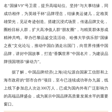
名“国缘V9”号卫星，提升高端站位。坚持“与大事结缘，同
成功相伴，为英雄干杯”品牌理念，结缘奥运健儿，定格英
雄荣光，见证奇迹创造。搭建沉浸式场景，传递品牌文化，
圈粉目标人群，扩大高净值人群“朋友圈”，与精英群体形成
精神共鸣。举办巴黎品鉴交流活动、哈佛大学俱乐部“国缘
之夜”文化论坛，推动中国白酒走出国门，向世界传播中国
品牌，讲好中国故事，打造“香飘世界”中国名片，为建设品
牌强国增添“缘动力”。
据了解，中国品牌经济(上海)论坛源自国家工信部和上
海市政府的“部市合作”项目，至今已连续成功举办九届，线
上线下参加总人次达300万人，已成为国内外有广泛影响力
的高端品牌盛会，成为展示中国品牌高质量发展水平的重要
窗口。