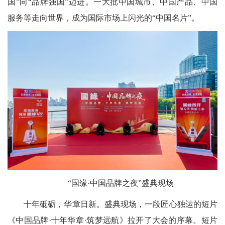
国”向“品牌强国”迈进。一大批中国城市、中国产品、中国
服务等走向世界，成为国际市场上闪光的“中国名片”。
“国缘·中国品牌之夜”盛典现场
十年砥砺，华章日新。盛典现场，一段匠心独运的短片
《中国品牌·十年华章·筑梦远航》拉开了大会的序幕。短片