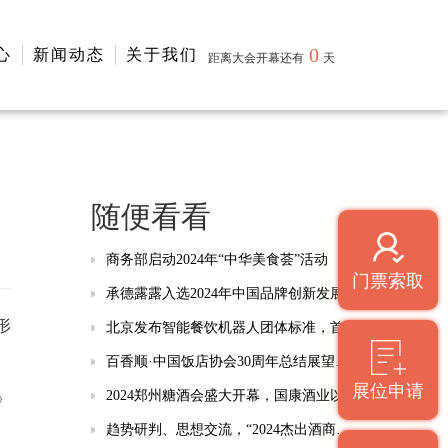
0
心
新闻动态
关于我们
距离大会开幕还有
天
随便看看
商务部启动2024年“中华美食荟”活动
门票索取
承德露露入选2024年中国品牌创新发展典范
形
北京发布智能餐饮机器人团体标准，首张许可证同步落地
百香顺·中国饭店协会30周年总结展望大会在广州召开
展位申请
2024郑州糖酒会盛大开幕，国康酒业以品质为先，引领酱酒新风潮
》
趋势研判、思想交流，“2024杰出酒商大会”开启酒业新篇章
、