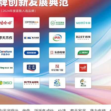
中讯润滑油、华帝、浙派集成灶、仙津、梦天家居、康力电梯、