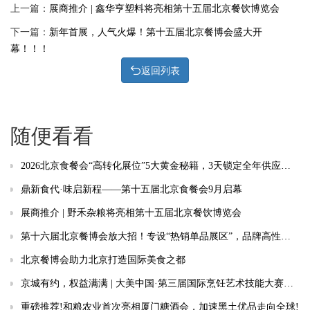
上一篇：
展商推介 | 鑫华亨塑料将亮相第十五届北京餐饮博览会
下一篇：
新年首展，人气火爆！第十五届北京餐博会盛大开
幕！！！
返回列表
随便看看
2026北京食餐会“高转化展位”5大黄金秘籍，3天锁定全年供应链商机
鼎新食代·味启新程——第十五届北京食餐会9月启幕
展商推介 | 野禾杂粮将亮相第十五届北京餐饮博览会
第十六届北京餐博会放大招！专设“热销单品展区”，品牌高性价比参展的优质阵地
北京餐博会助力北京打造国际美食之都
京城有约，权益满满 | 大美中国·第三届国际烹饪艺术技能大赛招商合作火热进行中！
重磅推荐!和粮农业首次亮相厦门糖酒会，加速黑土优品走向全球!