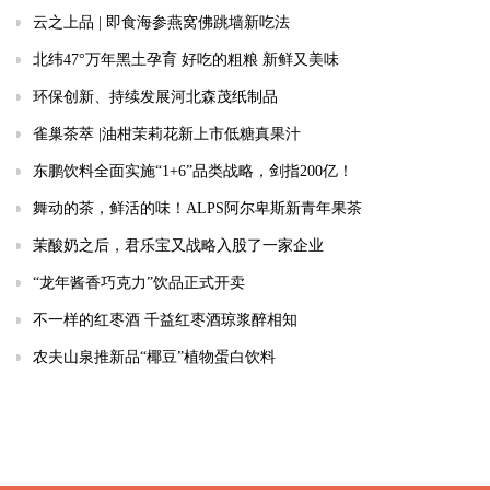
云之上品 | 即食海参燕窝佛跳墙新吃法
北纬47°万年黑土孕育 好吃的粗粮 新鲜又美味
环保创新、持续发展河北森茂纸制品
雀巢茶萃 |油柑茉莉花新上市低糖真果汁
东鹏饮料全面实施“1+6”品类战略，剑指200亿！
舞动的茶，鲜活的味！ALPS阿尔卑斯新青年果茶
茉酸奶之后，君乐宝又战略入股了一家企业
“龙年酱香巧克力”饮品正式开卖
不一样的红枣酒 千益红枣酒琼浆醉相知
农夫山泉推新品“椰豆”植物蛋白饮料