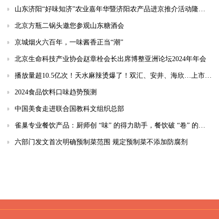
山东济阳“好味知济”农业嘉年华暨济阳农产品进京推介活动隆重举办
北京方瓶二锅头邀您参观山东糖酒会
京城烟火六百年，一味酱香正当“潮”
北京生命科技产业协会赵章栓会长出席博整亚洲论坛2024年年会
播放量超10.5亿次！天水麻辣烫爆了！双汇、安井、海欣…上市公司如何接住“泼天富贵”？
2024食品饮料口味趋势预测
中国美食走进联合国教科文组织总部
雀巢专业餐饮产品：厨师创 “味” 的得力助手，餐饮破 “卷” 的秘密武器
六部门发文首次明确预制菜范围 规定预制菜不添加防腐剂