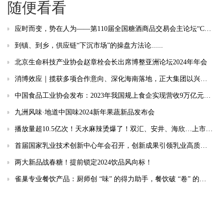
随便看看
应时而变，势在人为——第110届全国糖酒商品交易会主论坛“CFDF食饮产业发展大会”成功召开
到镇、到乡，供应链“下沉市场”的操盘方法论......
北京生命科技产业协会赵章栓会长出席博整亚洲论坛2024年年会
消博效应｜揽获多项合作意向、深化海南落地，正大集团以兴隆咖啡打开产业新局
中国食品工业协会发布：2023年我国规上食企实现营收9万亿元，同比增长2.5%
九洲风味·地道中国味2024新年果蔬新品发布会
播放量超10.5亿次！天水麻辣烫爆了！双汇、安井、海欣…上市公司如何接住“泼天富贵”？
首届国家乳业技术创新中心年会召开，创新成果引领乳业高质量发展
两大新品战春糖！提前锁定2024饮品风向标！
雀巢专业餐饮产品：厨师创 “味” 的得力助手，餐饮破 “卷” 的秘密武器