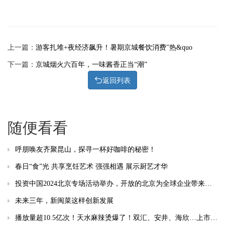
上一篇：
游客扎堆+夜经济飙升！暑期京城餐饮消费"热&quo
下一篇：
京城烟火六百年，一味酱香正当“潮”
返回列表
随便看看
呼朋唤友齐聚昆山，探寻一杯好咖啡的秘密！
春日“食”光 共享烹饪艺术 强强相遇 展示厨艺才华
投资中国2024北京专场活动举办，开放的北京为全球企业带来发展新机遇
未来三年，新闽菜这样创新发展
播放量超10.5亿次！天水麻辣烫爆了！双汇、安井、海欣…上市公司如何接住“泼天富贵”？