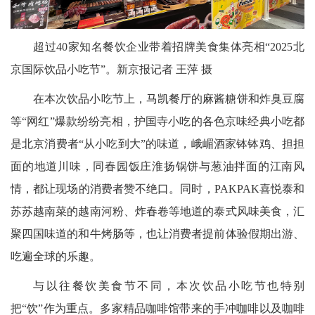
超过40家知名餐饮企业带着招牌美食集体亮相“2025北
京国际饮品小吃节”。新京报记者 王萍 摄
在本次饮品小吃节上，马凯餐厅的麻酱糖饼和炸臭豆腐
等“网红”爆款纷纷亮相，护国寺小吃的各色京味经典小吃都
是北京消费者“从小吃到大”的味道，峨嵋酒家钵钵鸡、担担
面的地道川味，同春园饭庄淮扬锅饼与葱油拌面的江南风
情，都让现场的消费者赞不绝口。同时，PAKPAK喜悦泰和
苏苏越南菜的越南河粉、炸春卷等地道的泰式风味美食，汇
聚四国味道的和牛烤肠等，也让消费者提前体验假期出游、
吃遍全球的乐趣。
与以往餐饮美食节不同，本次饮品小吃节也特别
把“饮”作为重点。多家精品咖啡馆带来的手冲咖啡以及咖啡