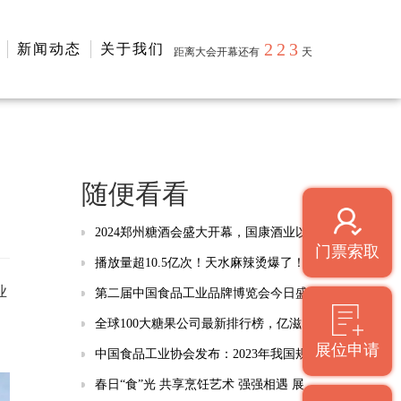
223
新闻动态
关于我们
距离大会开幕还有
天
随便看看
2024郑州糖酒会盛大开幕，国康酒业以品质为先，引领酱酒新风潮
门票索取
播放量超10.5亿次！天水麻辣烫爆了！双汇、安井、海欣…上市公司如何接住“泼天富贵”？
业
第二届中国食品工业品牌博览会今日盛大启幕
全球100大糖果公司最新排行榜，亿滋国际名列榜首，旺旺进入前十
展位申请
中国食品工业协会发布：2023年我国规上食企实现营收9万亿元，同比增长2.5%
春日“食”光 共享烹饪艺术 强强相遇 展示厨艺才华