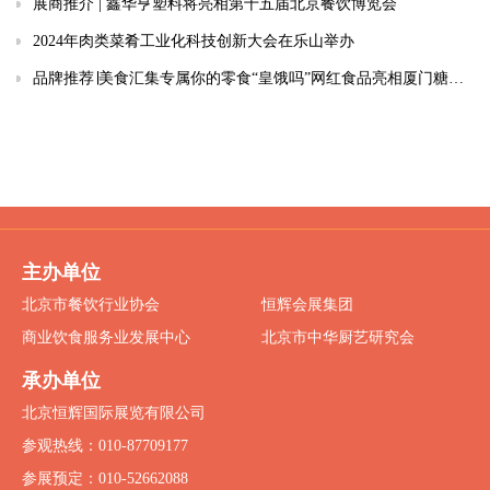
展商推介 | 鑫华亨塑料将亮相第十五届北京餐饮博览会
2024年肉类菜肴工业化科技创新大会在乐山举办
品牌推荐∣美食汇集专属你的零食“皇饿吗”网红食品亮相厦门糖酒会
主办单位
北京市餐饮行业协会
恒辉会展集团
商业饮食服务业发展中心
北京市中华厨艺研究会
承办单位
北京恒辉国际展览有限公司
参观热线：010-87709177
参展预定：010-52662088