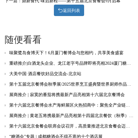
下一篇：
鼎新食代·味启新程——第十五届北京食餐会9月启幕
返回列表
随便看看
味聚鹭岛食博天下！6月厦门餐博会与您相约，共享美食盛宴
重磅推介|白酒龙头企业、龙江老字号品牌即将亮相2024厦门糖酒会
大美中国·酒店餐饮好品交流会-北京站
第十五届北京餐博会秋季展/2025世界烹王盛典暨世界厨师作品交流展招商全面启动
展商推介 | 寂寞的番茄将携最新产品亮相第十六届北京餐博会
第十六届北京餐博会水产海鲜展区火热招商中：聚焦全产业链盛会，掘金万亿水产市场
展商推介 | 黄老五将携最新产品亮相第十四届北京餐饮（秋季）博览会
第十六届北京食餐会联席会议召开，高质量推进北京食餐会迈上新台阶
“糖酒会”专题 | 成都糖酒会不得不逛的十个酒店展