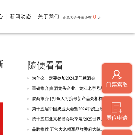
0
心
新闻动态
关于我们
距离大会开幕还有
天
新
随便看看
为什么一定要参加2024厦门糖酒会
门票索取
重磅推介|白酒龙头企业、龙江老字号品牌即将亮相2024厦门糖酒会
展商推介 | 打鱼人将携最新产品亮相杭州食餐会
第十五届中国奶业大会暨2024中奶业展览会将于6月武汉举办
展位申请
第十五届北京餐博会秋季展/2025世界烹王盛典暨世界厨师作品交流展招商全面启动
品牌推荐∣五常大米领军品牌乔府大院携全系优质产品邀您共聚2024厦门糖酒会