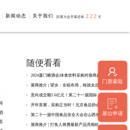
222
新闻动态
关于我们
距离大会开幕还有
天
随便看看
2024厦门糖酒会|休食饮料采购对接商超、便利店专场活动
门票索取
展商推介 | 望乡：全链布局，铸就全品类面制品品质标杆
意向成交额5.6亿元！第二十一届国际果蔬·食品博览会闭幕
将
开年首展，采购正当时！北京食品协会邀您共赴第十六届北京食餐会
酒
展位申请
第二十一届中国食品安全大会在山西长治举行
客
展商推介 | 打鱼人将携最新产品亮相杭州食餐会