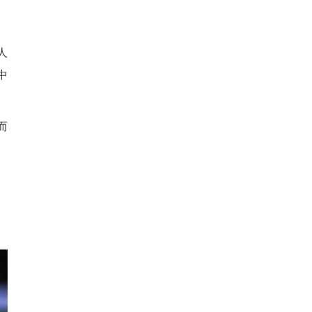
人
中
而
、