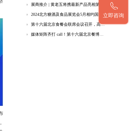
济
展商推介 | 黄老五将携最新产品亮相第十四届北京餐饮（秋季）博览会
2024北方糖酒及食品展览会5月相约国家会展中心
立即咨询
第十六届北京食餐会联席会议召开，高质量推进北京食餐会迈上新台阶
媒体矩阵齐打 call！第十六届北京餐博会获千万曝光，3月北京不见不散
布
，