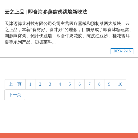
云之上品 | 即食海参燕窝佛跳墙新吃法
天津迈德莱科技有限公司公司主营医疗器械和预制菜两大版块。云
之上品，本着“食材好、食才好”的理念，目前形成了即食冰糖燕窝、
溯源燕窝粥、鲍汁佛跳墙、即食牛奶花胶、陈皮红豆沙、桂花雪耳
羹等系列产品。迈德莱科...
2023-12-16
上一页
1
2
3
4
5
6
7
8
9
10
下一页