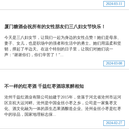
2024-03-11
厦门糖酒会祝所有的女性朋友们三八妇女节快乐！
今天是三八妇女节，让我们一起为身边的女性点赞！她们是母亲、
妻子、女儿，也是职场中的强者和生活中的勇士。她们用温柔和坚
韧，撑起了半边天。在这个特别的日子里，让我们对她们说一
声：“谢谢你们，你们辛苦了！”...
2024-03-08
不一样的红枣酒 千益红枣酒琼浆醉相知
沧州千益红酒业有限公司始建于2015年，坐落于河北省沧州市运河
区京杭大运河畔。沧州是中国金丝小枣之乡，公司是一家集枣文
化、酒文化融为一体的原生态果酒酿造企业。沧州金丝小枣是红枣
中的珍品，国家地理标志保...
2024-02-27