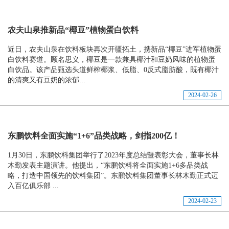
农夫山泉推新品“椰豆”植物蛋白饮料
近日，农夫山泉在饮料板块再次开疆拓土，携新品“椰豆”进军植物蛋
白饮料赛道。顾名思义，椰豆是一款兼具椰汁和豆奶风味的植物蛋
白饮品。该产品甄选头道鲜榨椰浆、低脂、0反式脂肪酸，既有椰汁
的清爽又有豆奶的浓郁...
2024-02-26
东鹏饮料全面实施“1+6”品类战略，剑指200亿！
1月30日，东鹏饮料集团举行了2023年度总结暨表彰大会，董事长林
木勤发表主题演讲。他提出，“东鹏饮料将全面实施1+6多品类战
略，打造中国领先的饮料集团”。东鹏饮料集团董事长林木勤正式迈
入百亿俱乐部 ...
2024-02-23