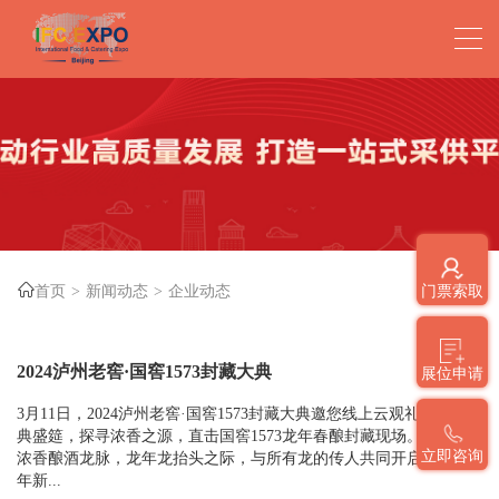
首页
新闻动态
企业动态
门票索取
2024泸州老窖·国窖1573封藏大典
展位申请
3月11日，2024泸州老窖·国窖1573封藏大典邀您线上云观礼，共赏大
典盛筵，探寻浓香之源，直击国窖1573龙年春酿封藏现场。在中国
立即咨询
浓香酿酒龙脉，龙年龙抬头之际，与所有龙的传人共同开启浓香700
年新...