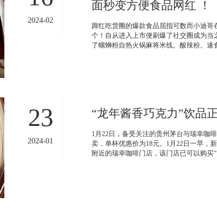
面秒变方便食品网红 ！
2024-02
蹿红吃货圈的爆款食品屈指可数而小迪哥
个！自从进入上市便刷爆了社交圈成为当
了螺蛳粉自热火锅麻将米线。酸辣粉。速食
23
“龙年酱香巧克力”饮品
1月22日，备受关注的贵州茅台与瑞幸咖
2024-01
卖，单杯优惠价为18元。1月22日一早
附近的瑞幸咖啡门店，该门店已可以购买“龙