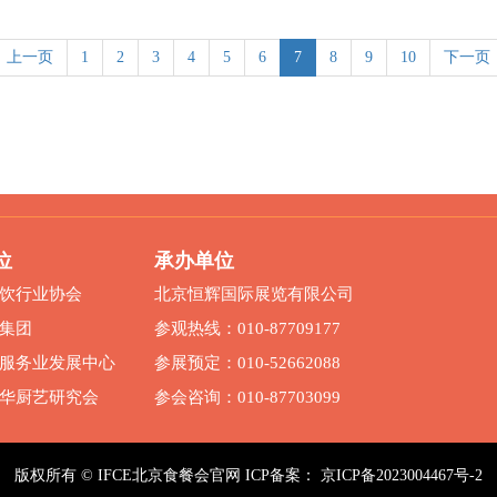
上一页
1
2
3
4
5
6
7
8
9
10
下一页
位
承办单位
饮行业协会
北京恒辉国际展览有限公司
集团
参观热线：010-87709177
服务业发展中心
参展预定：010-52662088
华厨艺研究会
参会咨询：010-87703099
版权所有 © IFCE北京食餐会官网
ICP备案：
京ICP备2023004467号-2