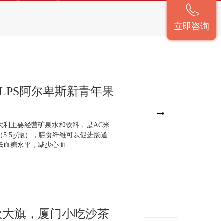
立即咨询
LPS阿尔卑斯新青年果
大利主要经营矿泉水和饮料，是AC米
.5g/瓶），膳食纤维可以促进肠道
血糖水平，减少心血...
款大旗，厦门小吃沙茶