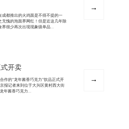
在成都推出的火鸡面是不得不提的一
之无愧的泡面界网红！但是近这几年除
界很少再次出现现象级单品...
正式开卖
啡合作的“龙年酱香巧克力”饮品正式开
，新京报记者来到位于大兴区黄村西大街
年酱香巧克力...