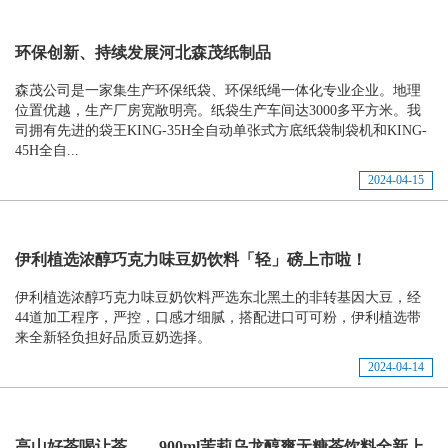
环保创新、持续发展河北森茂纸制品
森茂公司是一家集生产环保纸袋、环保纸绳一体化专业企业。地理
位置优越，生产厂房宽敞明亮。纸袋生产车间达3000多平方米。我
司拥有先进的袋王KING-35H全自动单张式方底纸袋制袋机和KING-
45H全自...
2024-04-15
伊利植选浓醇巧克力味豆奶饮料「轻」磅上市啦！
伊利植选浓醇巧克力味豆奶饮料严选东北黑土的非转基因大豆，经
44道加工程序，严控，口感才细腻，搭配进口可可粉，伊利植选带
来全新轻负担好品质豆奶选择。
2024-04-14
高山好茶喝让茶——900ml茉莉乌龙醇爽无糖茶饮料全新上