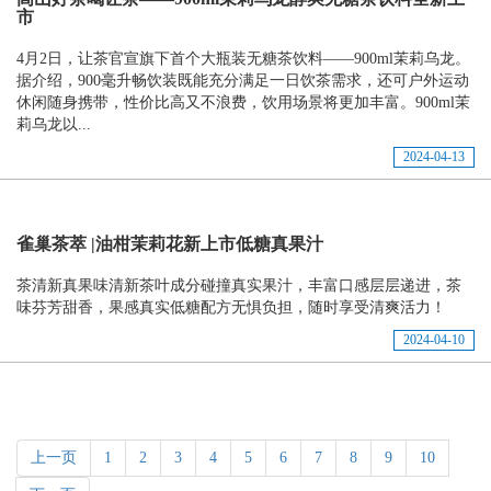
市
4月2日，让茶官宣旗下首个大瓶装无糖茶饮料——900ml茉莉乌龙。
据介绍，900毫升畅饮装既能充分满足一日饮茶需求，还可户外运动
休闲随身携带，性价比高又不浪费，饮用场景将更加丰富。900ml茉
莉乌龙以...
2024-04-13
雀巢茶萃 |油柑茉莉花新上市低糖真果汁
茶清新真果味清新茶叶成分碰撞真实果汁，丰富口感层层递进，茶
味芬芳甜香，果感真实低糖配方无惧负担，随时享受清爽活力！
2024-04-10
上一页
1
2
3
4
5
6
7
8
9
10