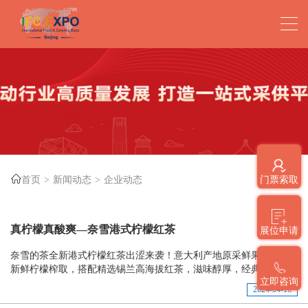
首页
新闻动态
企业动态
门票索取
真柠檬真酸爽—奈雪港式柠檬红茶
展位申请
奈雪的茶全新港式柠檬红茶出涩来袭！意大利产地原采鲜果，100%
新鲜柠檬榨取，搭配精选锡兰高海拔红茶，滋味醇厚，经典出涩。
立即咨询
2024-04-16