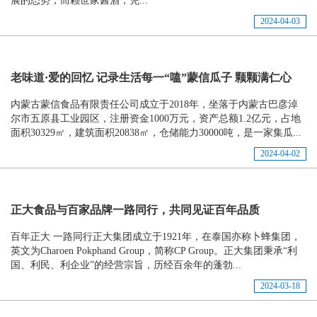
展的态势，而赖世家酱酒，凭...
2024-04-03
老味道·爱的回忆 记录生活每一“嗑”蒙信瓜子 颗颗满仁心
内蒙古蒙信食品有限责任公司成立于2018年，坐落于内蒙古巴彦淖
尔市五原县工业园区，注册资金1000万元，资产总额1.2亿元，占地
面积30329㎡，建筑面积20838㎡，仓储能力30000吨，是一家集瓜...
2024-04-02
正大食品与百家品牌一路同行，共同见证百年品质
百年正大 一路同行正大集团成立于1921年，在泰国亦称卜蜂集团，
英文为Charoen Pokphand Group，简称CP Group。正大集团秉承“利
国、利民、利企业”的经营宗旨，历经百余年的蓬勃...
2024-03-18